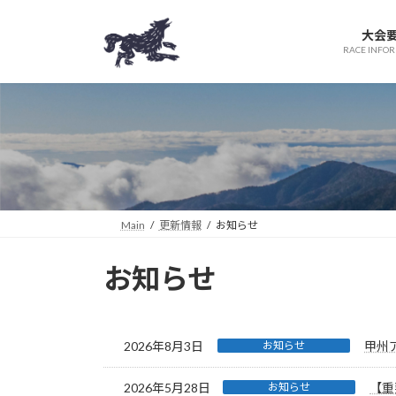
コ
ナ
ン
ビ
大会
テ
ゲ
RACE INFO
ン
ー
ツ
シ
へ
ョ
ス
ン
キ
に
ッ
移
プ
動
Main
更新情報
お知らせ
お知らせ
2026年8月3日
お知らせ
甲州
2026年5月28日
お知らせ
【重