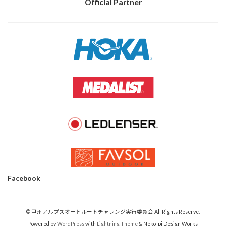
Official Partner
Facebook
© 甲州アルプスオートルートチャレンジ実行委員会 All Rights Reserve.
Powered by
WordPress
with
Lightning Theme
& Neko-pi Design Works