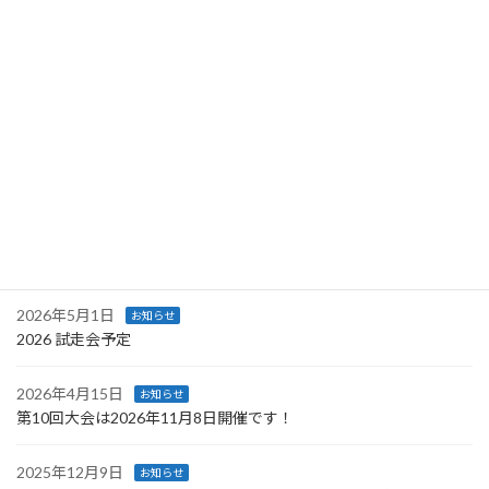
最近の投稿
2026年8月3日
お知らせ
甲州アルプスオートルートチャレンジ試走会② 申込開始！
2026年7月25日
イベント
甲州アルプスオートルートチャレンジ試走会① 申込受付中です！
2026年5月28日
お知らせ
【重要】エントリー開始日時変更のお知らせ
2026年5月1日
お知らせ
2026 試走会予定
2026年4月15日
お知らせ
第10回大会は2026年11月8日開催です！
2025年12月9日
お知らせ