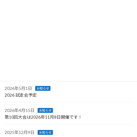
最近の投稿
2026年8月3日
お知らせ
甲州アルプスオートルートチャレンジ試走会② 申込開始！
2026年7月25日
イベント
甲州アルプスオートルートチャレンジ試走会① 申込受付中です！
2026年5月28日
お知らせ
【重要】エントリー開始日時変更のお知らせ
2026年5月1日
お知らせ
2026 試走会予定
2026年4月15日
お知らせ
第10回大会は2026年11月8日開催です！
2025年12月9日
お知らせ